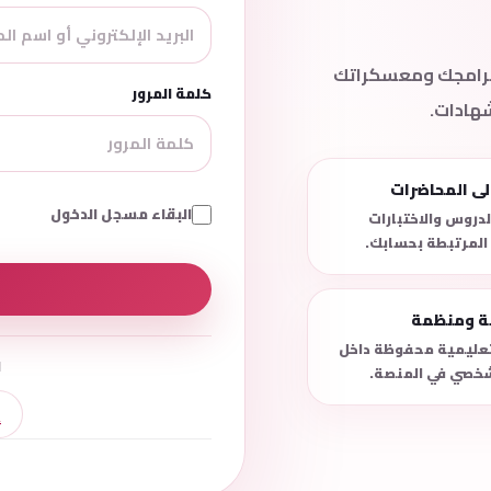
 برامجك ومعسكراتك
كلمة المرور
شهادات.
لى المحاضرات
البقاء مسجل الدخول
دروس والاختبارات
 المرتبطة بحسابك.
نة ومنظمة
لتعليمية محفوظة داخل
ل
خصي في المنصة.
إ