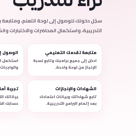
سجّل دخولك للوصول إلى لوحة التعلم، ومتابعة
التدريبية، واستكمال المحاضرات والاختبارات وال
متابعة تقدمك التعليمي
الوصول إ
ادخل إلى جميع برامجك وتابع نسبة
استكمل ال
الإنجاز من لوحة واحدة.
والواجبات
الشهادات والإنجازات
تجربة آم
تابع شهاداتك وبيانات اعتمادك
بياناتك ا
بعد إتمام البرامج التدريبية.
حسابك الش