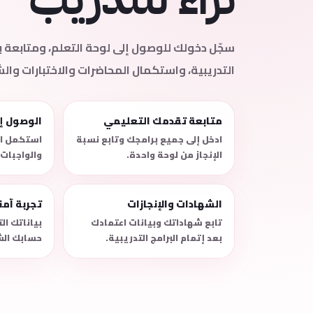
سجّل دخولك للوصول إلى لوحة التعلم، ومتابعة
التدريبية، واستكمال المحاضرات والاختبارات وال
متابعة تقدمك التعليمي
الوصول إ
ادخل إلى جميع برامجك وتابع نسبة
استكمل ال
الإنجاز من لوحة واحدة.
والواجبات
الشهادات والإنجازات
تجربة آم
تابع شهاداتك وبيانات اعتمادك
بياناتك ا
بعد إتمام البرامج التدريبية.
حسابك الش