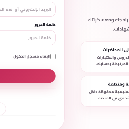
 برامجك ومعسكراتك
كلمة المرور
شهادات.
لى المحاضرات
البقاء مسجل الدخول
دروس والاختبارات
 المرتبطة بحسابك.
نة ومنظمة
لتعليمية محفوظة داخل
ل
خصي في المنصة.
إ