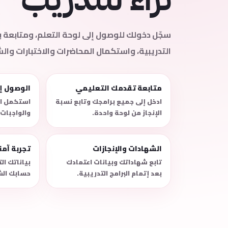
سجّل دخولك للوصول إلى لوحة التعلم، ومتابعة
التدريبية، واستكمال المحاضرات والاختبارات وال
متابعة تقدمك التعليمي
الوصول إ
ادخل إلى جميع برامجك وتابع نسبة
استكمل ال
الإنجاز من لوحة واحدة.
والواجبات
الشهادات والإنجازات
تجربة آم
تابع شهاداتك وبيانات اعتمادك
بياناتك ا
بعد إتمام البرامج التدريبية.
حسابك الش