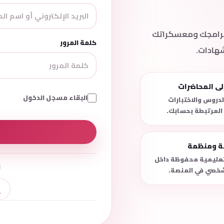
 برامجك ومعسكراتك
كلمة المرور
شهادات.
لى المحاضرات
البقاء مسجل الدخول
دروس والاختبارات
 المرتبطة بحسابك.
نة ومنظمة
لتعليمية محفوظة داخل
ل
خصي في المنصة.
إ