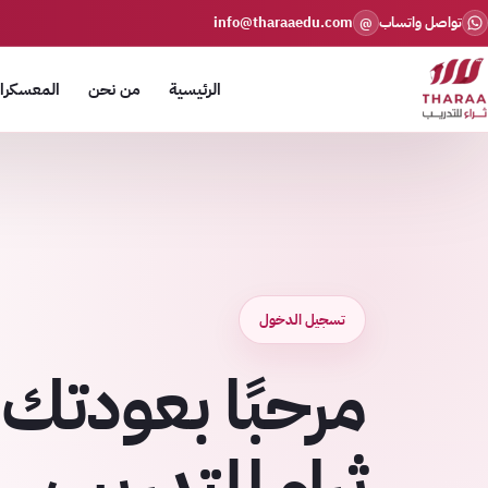
تواصل واتساب
info@tharaaedu.com
@
الرئيسية
من نحن
المعسكرات
تسجيل الدخول
مرحبًا بعودتك 
ثراء للتدريب