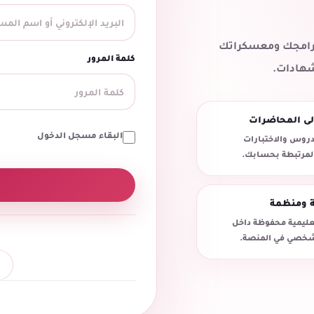
 برامجك ومعسكراتك
كلمة المرور
شهادات.
لى المحاضرات
البقاء مسجل الدخول
روس والاختبارات
المرتبطة بحسابك.
ة ومنظمة
تعليمية محفوظة داخل
خصي في المنصة.