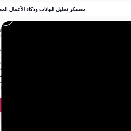
معسكر تحليل البيانات وذكاء الأعمال ا
ed
مقدمة الى تحليل البيانات و تحليل البيانات باستخدام الأكسل
Power BI و تحليل البيا
Power BI المتقدم: نمذجة البيانات وكتابة DAX تصميم ومشاركة التقارير التفاعلية
مؤشرات الأداء الرئيسية (KPIs) ولوحات التحكم الذكية
التأهيل المهني لسوق العمل والاستعداد شهادة Microsoft PL-300 استراتيجية النجاح من اول محاولة
تعلم قواعد البيانات ودمجها مع Power BI لتحليل البيانات، أتمتة العمليات، وتحليل البيانات بالذكاء الاصطناعي.
الإحصاء لتحليل البي