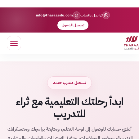
@
تواصل واتساب
info@tharaaedu.com
تسجيل الدخول
تسجيل متدرب جديد
ابدأ رحلتك التعليمية مع ثراء
للتدريب
أنشئ حسابك للوصول إلى لوحة التعلم، ومتابعة برامجك ومعسكراتك
التدريبية، وحضور المحاضرات، وتنفيذ الاختبارات والواجبات والمشاريع.