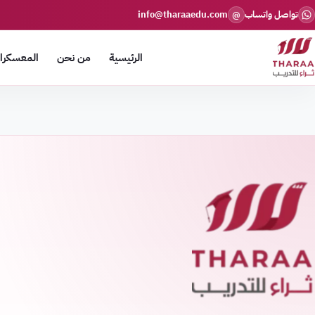
تواصل واتساب
info@tharaaedu.com
@
الرئيسية
من نحن
المعسكرات