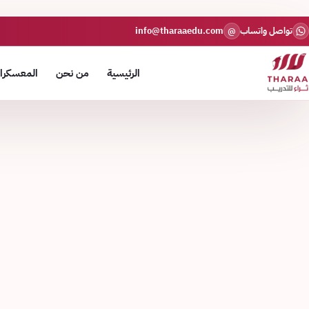
تواصل واتساب
info@tharaaedu.com
@
الرئيسية
من نحن
المعسكرات