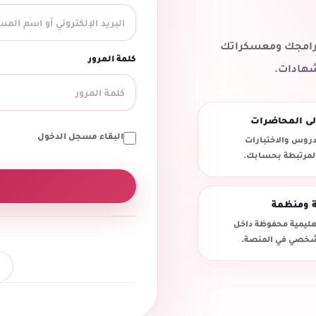
 برامجك ومعسكراتك
كلمة المرور
شهادات.
لى المحاضرات
البقاء مسجل الدخول
روس والاختبارات
المرتبطة بحسابك.
ة ومنظمة
تعليمية محفوظة داخل
خصي في المنصة.