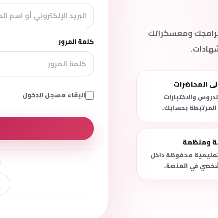
 برامجك ومعسكراتك
كلمة المرور
شهادات.
لى المحاضرات
البقاء مسجل الدخول
دروس والاختبارات
 المرتبطة بحسابك.
نة ومنظمة
لتعليمية محفوظة داخل
ل
خصي في المنصة.
إ