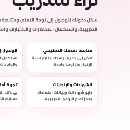
سجّل دخولك للوصول إلى لوحة التعلم، ومتابعة
التدريبية، واستكمال المحاضرات والاختبارات وال
متابعة تقدمك التعليمي
الوصول إ
ادخل إلى جميع برامجك وتابع نسبة
استكمل ال
الإنجاز من لوحة واحدة.
والواجبات
الشهادات والإنجازات
تجربة آم
تابع شهاداتك وبيانات اعتمادك
بياناتك ا
بعد إتمام البرامج التدريبية.
حسابك الش