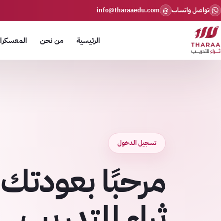
تواصل واتساب
info@tharaaedu.com
@
الرئيسية
من نحن
المعسكرات
تسجيل الدخول
مرحبًا بعودتك 
ثراء للتدريب