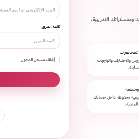
ك ومعسكراتك التدريبية،
كلمة المرور
 المحاضرات
البقاء مسجل الدخول
وس والاختبارات والواجبات
حسابك.
 ومنظمة
عليمية محفوظة داخل حسابك
المنصة.