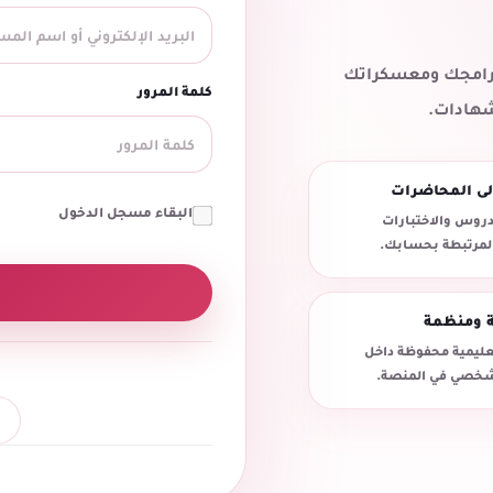
 برامجك ومعسكراتك
كلمة المرور
شهادات.
لى المحاضرات
البقاء مسجل الدخول
روس والاختبارات
المرتبطة بحسابك.
ة ومنظمة
تعليمية محفوظة داخل
خصي في المنصة.