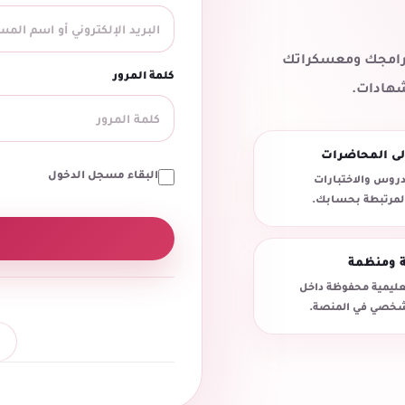
 برامجك ومعسكراتك
كلمة المرور
شهادات.
لى المحاضرات
البقاء مسجل الدخول
روس والاختبارات
المرتبطة بحسابك.
ة ومنظمة
تعليمية محفوظة داخل
خصي في المنصة.