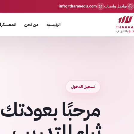
تواصل واتساب
info@tharaaedu.com
@
الرئيسية
من نحن
المعسكرات
تسجيل الدخول
مرحبًا بعودتك 
ثراء للتدريب