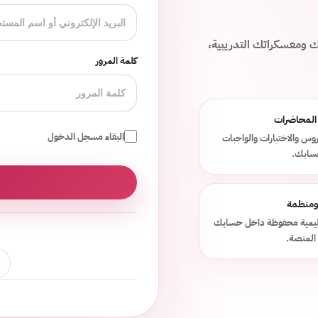
ك ومعسكراتك التدريبية،
كلمة المرور
 المحاضرات
البقاء مسجل الدخول
وس والاختبارات والواجبات
حسابك.
 ومنظمة
عليمية محفوظة داخل حسابك
المنصة.