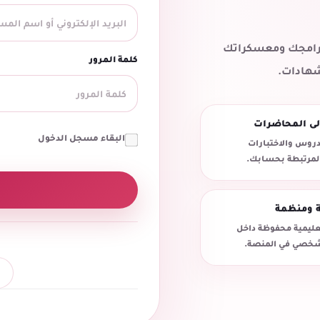
 برامجك ومعسكراتك
كلمة المرور
شهادات.
لى المحاضرات
البقاء مسجل الدخول
روس والاختبارات
المرتبطة بحسابك.
ة ومنظمة
تعليمية محفوظة داخل
خصي في المنصة.