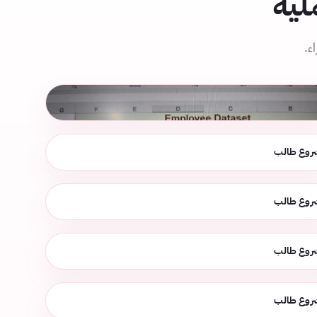
لية
ء.
روع طالب