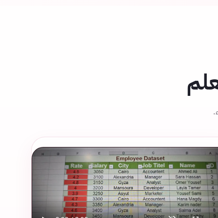
علم
.