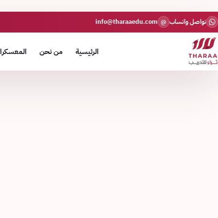
تواصل واتساب
info@tharaaedu.com
@
الرئيسية
من نحن
المعسكرات