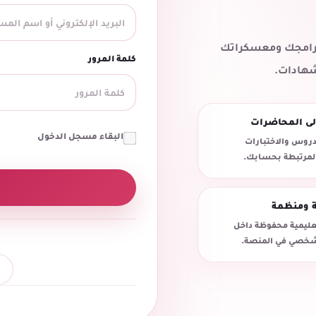
 برامجك ومعسكراتك
كلمة المرور
شهادات.
لى المحاضرات
البقاء مسجل الدخول
روس والاختبارات
المرتبطة بحسابك.
ة ومنظمة
تعليمية محفوظة داخل
خصي في المنصة.