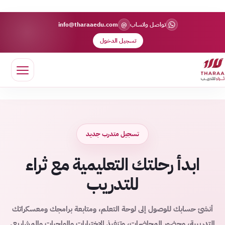
@
تواصل واتساب
info@tharaaedu.com
تسجيل الدخول
تسجيل متدرب جديد
ابدأ رحلتك التعليمية مع ثراء
للتدريب
أنشئ حسابك للوصول إلى لوحة التعلم، ومتابعة برامجك ومعسكراتك
التدريبية، وحضور المحاضرات، وتنفيذ الاختبارات والواجبات والمشاريع.